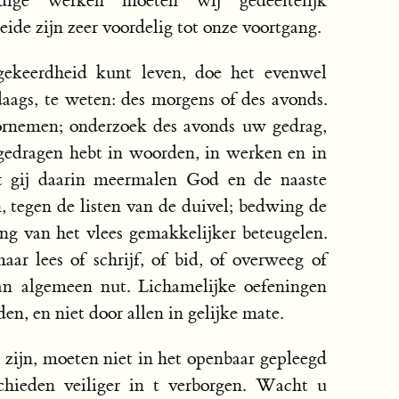
ige werken moeten wij gedeeltelijk
ide zijn zeer voordelig tot onze voortgang.
ngekeerdheid kunt leven, doe het evenwel
aags, te weten: des morgens of des avonds.
rnemen; onderzoek des avonds uw gedrag,
gedragen hebt in woorden, in werken en in
t gij daarin meermalen God en de naaste
 tegen de listen van de duivel; bedwing de
ging van het vlees gemakkelijker beteugelen.
ar lees of schrijf, of bid, of overweeg of
an algemeen nut. Lichamelijke oefeningen
n, en niet door allen in gelijke mate.
k zijn, moeten niet in het openbaar gepleegd
chieden veiliger in t verborgen. Wacht u