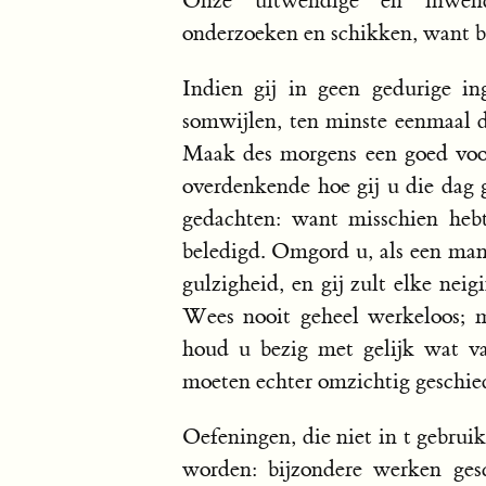
Onze uitwendige en inwend
onderzoeken en schikken, want be
Indien gij in geen gedurige i
somwijlen, ten minste eenmaal d
Maak des morgens een goed voo
overdenkende hoe gij u die dag 
gedachten: want misschien heb
beledigd. Omgord u, als een man,
gulzigheid, en gij zult elke nei
Wees nooit geheel werkeloos; ma
houd u bezig met gelijk wat v
moeten echter omzichtig geschiede
Oefeningen, die niet in t gebrui
worden: bijzondere werken ges