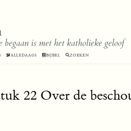
n
e begaan is met het katholieke geloof
S
ALLEDAAGS
BIJBEL
ZOEKEN
tuk 22 Over de bescho