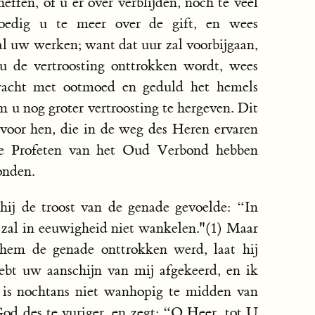
effen, of u er over verblijden, noch te veel
moedig u te meer over de gift, en wees
l uw werken; want dat uur zal voorbijgaan,
 u de vertroosting onttrokken wordt, wees
acht met ootmoed en geduld het hemels
m u nog groter vertroosting te hergeven. Dit
 voor hen, die in de weg des Heren ervaren
 de Profeten van het Oud Verbond hebben
onden.
hij de troost van de genade gevoelde: “In
 zal in eeuwigheid niet wankelen."(1) Maar
 hem de genade onttrokken werd, laat hij
ebt uw aanschijn van mij afgekeerd, en ik
 is nochtans niet wanhopig te midden van
 God des te vuriger, en zegt: “O Heer, tot U