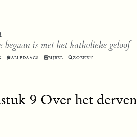
n
e begaan is met het katholieke geloof
S
ALLEDAAGS
BIJBEL
ZOEKEN
tuk 9 Over het derven 