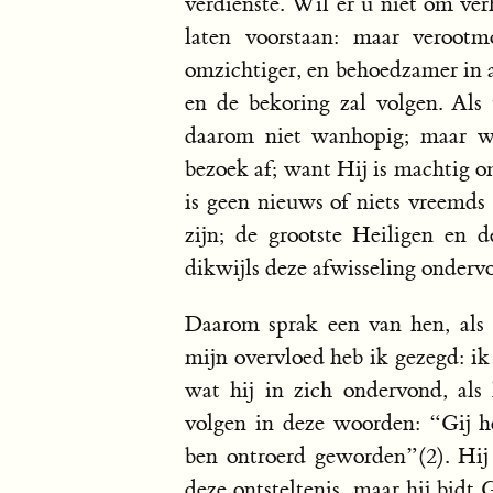
verdienste. Wil er u niet om verh
laten voorstaan: maar veroot
omzichtiger, en behoedzamer in a
en de bekoring zal volgen. Als
daarom niet wanhopig; maar w
bezoek af; want Hij is machtig o
is geen nieuws of niets vreemds
zijn; de grootste Heiligen en
dikwijls deze afwisseling onderv
Daarom sprak een van hen, als 
mijn overvloed heb ik gezegd: ik
wat hij in zich ondervond, als
volgen in deze woorden: “Gij h
ben ontroerd geworden”(2). Hij
deze ontsteltenis, maar hij bidt