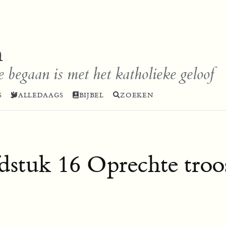
n
e begaan is met het katholieke geloof
S
ALLEDAAGS
BIJBEL
ZOEKEN
dstuk 16 Oprechte troo