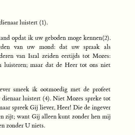
ienaar luistert (1).
stand opdat ik uw geboden moge kennen(2).
rden van uw mond: dat uw spraak als
eren van Isral zeiden eertijds tot Mozes:
n luisteren; maar dat de Heer tot ons niet
iever smeek ik ootmoedig met de profeet
ienaar luistert (4). Niet Mozes spreke tot
maar spreek Gij liever, Heer! Die de ingever
en zijt; want Gij alleen kunt zonder hen mij
en zonder U niets.