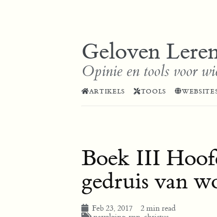
Geloven Lere
Opinie en tools voor wi
ARTIKELS
TOOLS
WEBSITE
Boek III Hoof
gedruis van w
Feb 23, 2017
2 min read