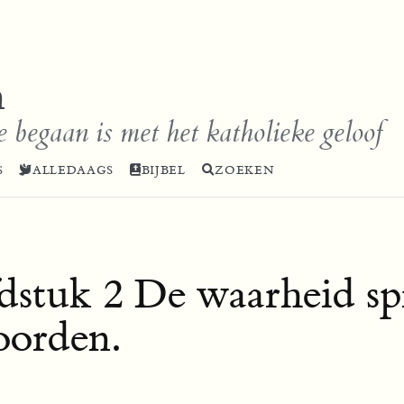
n
e begaan is met het katholieke geloof
S
ALLEDAAGS
BIJBEL
ZOEKEN
dstuk 2 De waarheid spr
oorden.