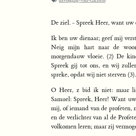
navolging-van-christus
De ziel. - Spreek Heer, want uw d
Ik ben uw dienaar; geef mij ver
Neig mijn hart naar de woo
morgendauw vloeie. (2) De kind
Spreek gij tot ons, en wij zulle
spreke, opdat wij niet sterven (3).
O Heer, z bid ik niet: maar l
Samuel: Spreek, Heer! Want uw d
mij, of iemand van de profeten, 
en de verlichter van al de Profet
volkomen leren; maar zij vermog