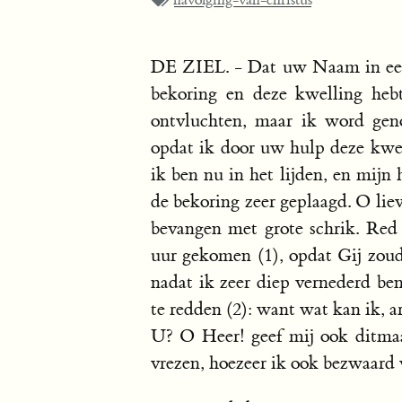
navolging-van-christus
DE ZIEL. - Dat uw Naam in eeu
bekoring en deze kwelling heb
ontvluchten, maar ik word gen
opdat ik door uw hulp deze kwel
ik ben nu in het lijden, en mijn 
de bekoring zeer geplaagd. O lie
bevangen met grote schrik. Red 
uur gekomen (1), opdat Gij zoudt
nadat ik zeer diep vernederd ben
te redden (2): want wat kan ik, 
U? O Heer! geef mij ook ditmaa
vrezen, hoezeer ik ook bezwaard