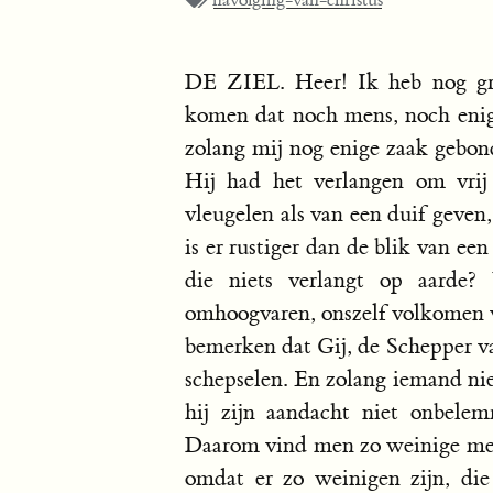
navolging-van-christus
DE ZIEL. Heer! Ik heb nog gro
komen dat noch mens, noch enig
zolang mij nog enige zaak gebond
Hij had het verlangen om vrij
vleugelen als van een duif geven
is er rustiger dan de blik van ee
die niets verlangt op aarde?
omhoogvaren, onszelf volkomen ve
bemerken dat Gij, de Schepper va
schepselen. En zolang iemand nie
hij zijn aandacht niet onbele
Daarom vind men zo weinige men
omdat er zo weinigen zijn, di