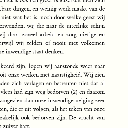
. Het is ook een groot beletsel dat men zich
tbare dingen, en weinig werk maakt van de
 niet wat het is, noch door welke geest wij
rwenden, wij die naar de uiterlijke schijn
wij door zoveel arbeid en zorg nietige en
terwijl wij zelden of nooit met volkomen
ze inwendige staat denken.
keerd zijn, lopen wij aanstonds weer naar
oit onze werken met naarstigheid. Wij zien
den zich verlagen en betreuren niet dat al
 vlees had zijn weg bedorven (2) en daarom
Aangezien dan onze inwendige neiging zeer
n, die er uit volgen, als het teken van onze
zakelijk ook bedorven zijn. De vrucht van
 zuiver hart.