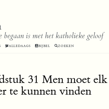
n
e begaan is met het katholieke geloof
S
ALLEDAAGS
BIJBEL
ZOEKEN
dstuk 31 Men moet elk
r te kunnen vinden