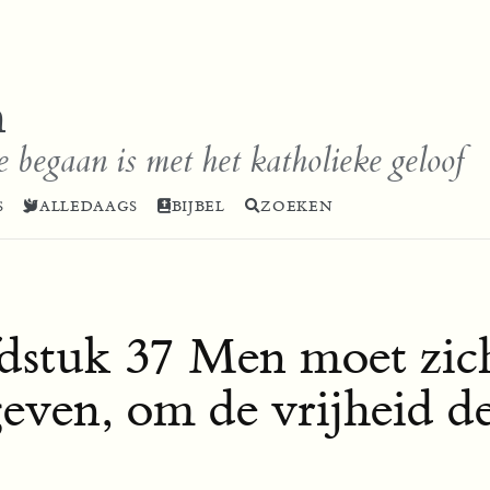
n
e begaan is met het katholieke geloof
S
ALLEDAAGS
BIJBEL
ZOEKEN
dstuk 37 Men moet zichz
even, om de vrijheid d