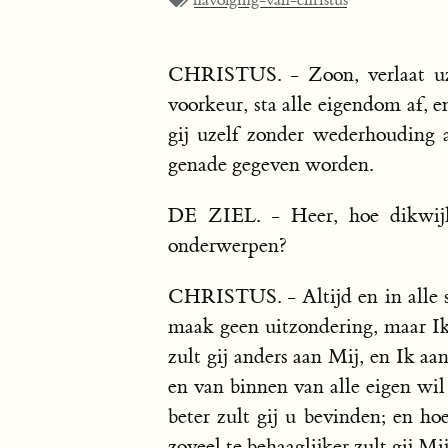
navolging-van-christus
CHRISTUS. - Zoon, verlaat uze
voorkeur, sta alle eigendom af, 
gij uzelf zonder wederhouding a
genade gegeven worden.
DE ZIEL. - Heer, hoe dikwijl
onderwerpen?
CHRISTUS. - Altijd en in alle st
maak geen uitzondering, maar Ik 
zult gij anders aan Mij, en Ik aa
en van binnen van alle eigen wil 
beter zult gij u bevinden; en ho
zoveel te behaaglijker zult gij M