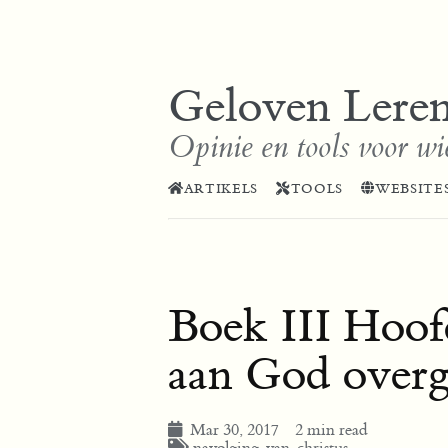
Geloven Lere
Opinie en tools voor wi
ARTIKELS
TOOLS
WEBSITE
Boek III Hoof
aan God overg
Mar 30, 2017
2 min read