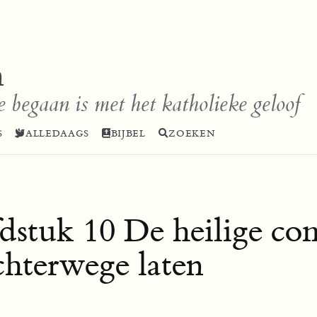
n
e begaan is met het katholieke geloof
S
ALLEDAAGS
BIJBEL
ZOEKEN
stuk 10 De heilige c
chterwege laten