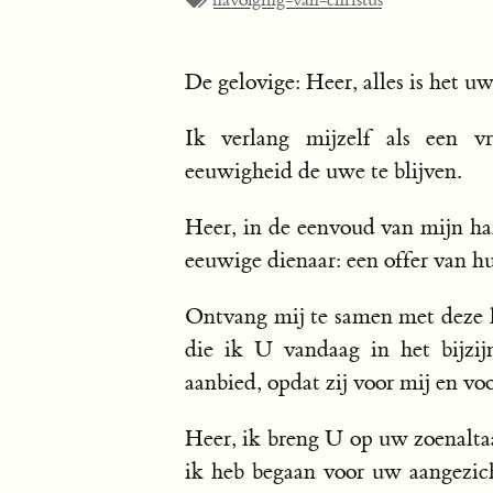
navolging-van-christus
De gelovige: Heer, alles is het u
Ik verlang mijzelf als een vr
eeuwigheid de uwe te blijven.
Heer, in de eenvoud van mijn har
eeuwige dienaar: een offer van hul
Ontvang mij te samen met deze h
die ik U vandaag in het bijzij
aanbied, opdat zij voor mij en voo
Heer, ik breng U op uw zoenaltaa
ik heb begaan voor uw aangezich