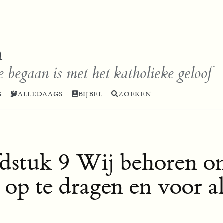
n
e begaan is met het katholieke geloof
S
ALLEDAAGS
BIJBEL
ZOEKEN
stuk 9 Wij behoren ons
 op te dragen en voor a