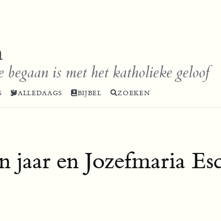
n
e begaan is met het katholieke geloof
S
ALLEDAAGS
BIJBEL
ZOEKEN
én jaar en Jozefmaria Es