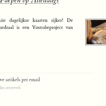
 Paepen op Alledaags
rie dagelijkse kaarten rijker! De
edraal is een Youtubeproject van
e artikels per email
ts reserved.