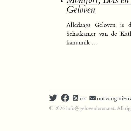
Montfort, Bots en
Geloven
Alledaags Geloven is d
Schatkamer van de Kath
kanunnik …
rss
ontvang nieuw
© 2026 info@gelovenleren.net. All righ