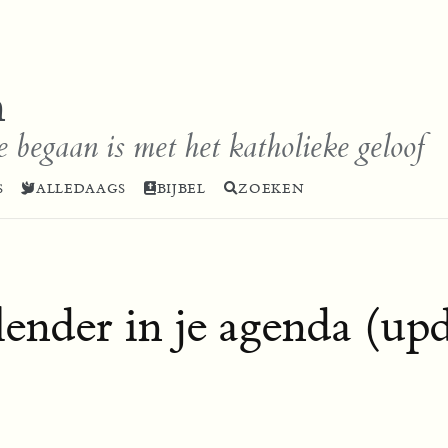
n
e begaan is met het katholieke geloof
S
ALLEDAAGS
BIJBEL
ZOEKEN
lender in je agenda (up