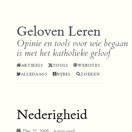
Geloven Leren
Opinie en tools voor wie begaan
is met het katholieke geloof
ARTIKELS
TOOLS
WEBSITES
ALLEDAAGS
BIJBEL
ZOEKEN
Nederigheid
Dec 27, 2009
4 min read