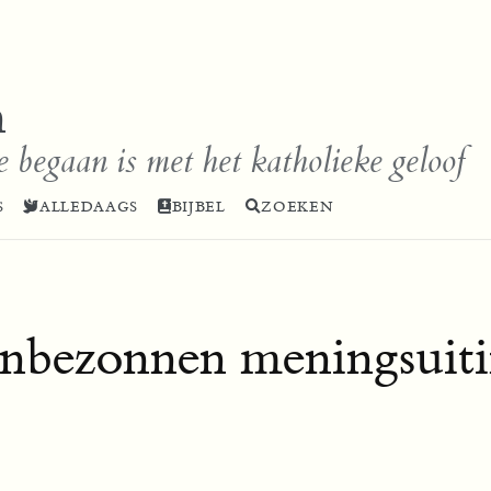
n
e begaan is met het katholieke geloof
S
ALLEDAAGS
BIJBEL
ZOEKEN
onbezonnen meningsuit