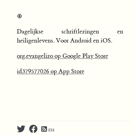
⊕
Dagelijkse schriftlezingen en
heiligenlevens. Voor Android en iOS.
org.evangelizo op Google Play Store
id379577026 op App Store
rss