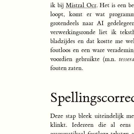
ik bij
Mistral Ocr
. Het is een b
loopt, komt er wat programm
grotendeels naar AI gedelegee
verwerkingsronde liet ik teks
bladzijdes en dat kostte me wel
foutloos en een ware verademing
voordien gebruikte (m.n.
tessera
fouten zaten.
Spellingscorre
Deze stap bleek uiteindelijk m
klinkt. Iedereen die al een
grammatikaal foutloze teksten a