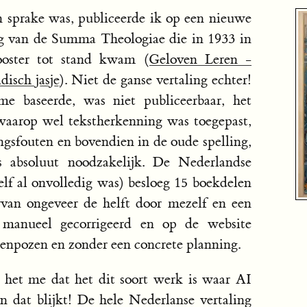
n sprake was, publiceerde ik op een nieuwe
ng van de Summa Theologiae die in 1933 in
oster tot stand kwam (
Geloven Leren -
isch jasje
). Niet de ganse vertaling echter!
e baseerde, was niet publiceerbaar, het
waarop wel tekstherkenning was toegepast,
gsfouten en bovendien in de oude spelling,
 absoluut noodzakelijk. De Nederlandse
elf al onvolledig was) besloeg 15 boekdelen
arvan ongeveer de helft door mezelf en een
rs manueel gecorrigeerd en op de website
senpozen en zonder een concrete planning.
het me dat het dit soort werk is waar AI
n dat blijkt! De hele Nederlanse vertaling