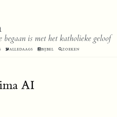
n
e begaan is met het katholieke geloof
S
ALLEDAAGS
BIJBEL
ZOEKEN
sima AI