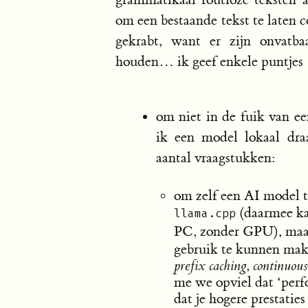
om een bestaande tekst te laten 
gekrabt, want er zijn onvatb
houden… ik geef enkele puntjes
om niet in de fuik van ee
ik een model lokaal draa
aantal vraagstukken:
om zelf een AI model t
(daarmee ka
llama.cpp
PC, zonder GPU), maar
gebruik te kunnen mak
prefix caching
,
continuous
me we opviel dat ‘perf
dat je hogere prestaties