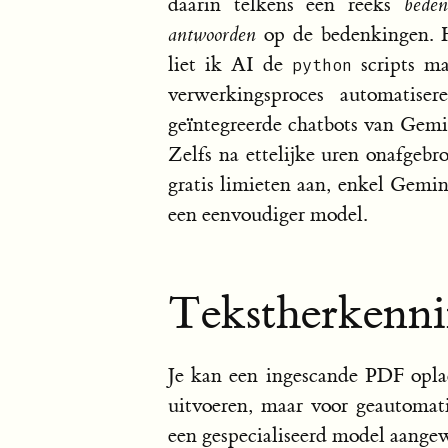
daarin telkens een reeks
beden
antwoorden
op de bedenkingen. H
liet ik AI de
scripts ma
python
verwerkingsproces automatis
geïntegreerde chatbots van Gemin
Zelfs na ettelijke uren onafgeb
gratis limieten aan, enkel Gemin
een eenvoudiger model.
Tekstherkenn
Je kan een ingescande PDF opl
uitvoeren, maar voor geautomati
een gespecialiseerd model aange