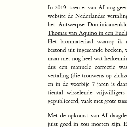
In 2019, toen er van AI nog gee
website de Nederlandse vertali
het Antwerpse Dominicanenklo
Thomas van Aquino in een Euclid
Het bronmateriaal waarop ik m
bestond uit ingescande boeken, 
maar met nog heel wat herkennin
dus een manuele correctie was
vertaling (die trouwens op zichz
en in de voorbije 7 jaren is da
tiental wisselende vrijwillige
gepubliceerd, vaak met grote tus
Met de opkomst van AI daagde 
juist goed in zou moeten zijn. E