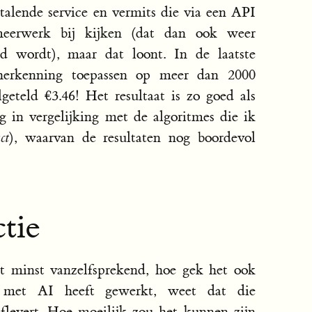
etalende service en vermits die via een API
eerwerk bij kijken (dat dan ook weer
rd wordt), maar dat loont. In de laatste
therkenning toepassen op meer dan 2000
geteld €3.46! Het resultaat is zo goed als
 in vergelijking met de algoritmes die ik
ct
), waarvan de resultaten nog boordevol
ctie
et minst vanzelfsprekend, hoe gek het ook
s met AI heeft gewerkt, weet dat die
flevert. Hoe moeilijk zou het kunnen zijn