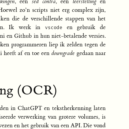
kingen
, een
sed contra
, een
leerstelling
en
oewel zo’n scripts niet erg complex zijn,
ken die de verschillende stappen van het
eren. Ik werk in
en gebruik de
vscode
i en Github in hun niet-betalende versies.
roken programmeren liep ik zelden tegen de
i heeft af en toe een
downgrade
gedaan naar
ing (OCR)
aden in ChatGPT en tekstherkenning laten
seerde verwerking van grotere volumes, is
wezen en het gebruik van een API. Die vond