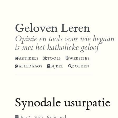
Geloven Leren
Opinie en tools voor wie begaan
is met het katholieke geloof
ARTIKELS
TOOLS
WEBSITES
ALLEDAAGS
BIJBEL
ZOEKEN
Synodale usurpatie
Jun 21, 2023
6 min read